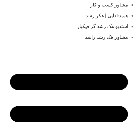
مشاور کسب و کار
همیدفدایی | هکر رشد
استدیو هک رشد گرافیکباز
مشاور هک رشد راشد