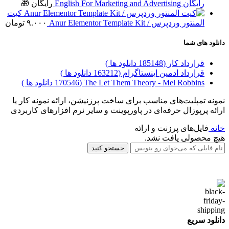
رایگان English For Marketing and Advertising
رایگان 🎁
کیت
المنتور وردپرس / Anur Elementor Template Kit
۹.۰۰۰
تومان
دانلود های شما
قرارداد کار (185148 دانلود ها )
قرارداد ادمین اینستاگرام (163212 دانلود ها )
The Let Them Theory - Mel Robbins (170546 دانلود ها )
نمونه تمپلیت‌های مناسب برای ساخت پرزنیشن، ارائه نمونه کار یا
ارائه پرپوزال حرفه‌ای در پاورپوینت و سایر نرم افزارهای کاربردی
خانه
فایل‌های پرزنت و ارائه
هیچ محصولی یافت نشد.
جستجو کنید
دانلود سریع