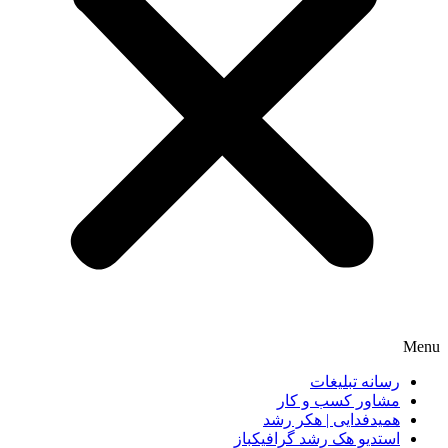
Menu
رسانه تبلیغات
مشاور کسب و کار
همیدفدایی | هکر رشد
استدیو هک رشد گرافیکباز