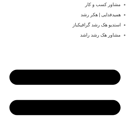
مشاور کسب و کار
همیدفدایی | هکر رشد
استدیو هک رشد گرافیکباز
مشاور هک رشد راشد