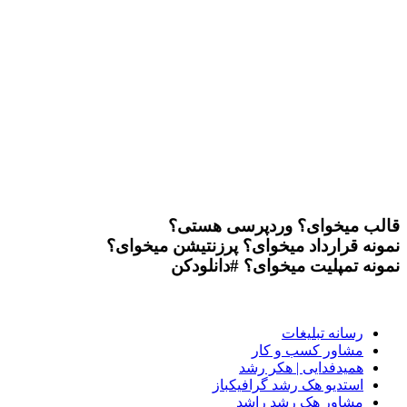
قالب میخوای؟
وردپرسی هستی؟
نمونه قرارداد میخوای؟
پرزنتیشن میخوای؟
نمونه تمپلیت میخوای؟
#دانلودکن
رسانه تبلیغات
مشاور کسب و کار
همیدفدایی | هکر رشد
استدیو هک رشد گرافیکباز
مشاور هک رشد راشد