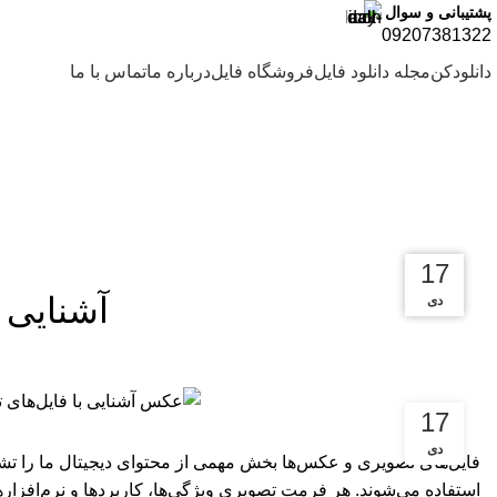
پشتیبانی و سوال
09207381322
دانلودکن
مجله دانلود فایل
فروشگاه فایل
درباره ما
تماس با ما
موضوعات
مجله دانلود فایل
17
17
17
آشنایی با فا
دی
دی
دی
17
دی
فایل‌های تصویری و عکس‌ها بخش مهمی از محتوای دیجیتال ما را تش
استفاده می‌شوند. هر فرمت تصویری ویژگی‌ها، کاربردها و نرم‌افز