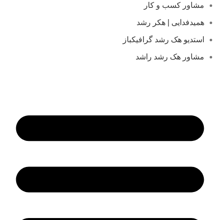
مشاور کسب و کار
همیدفدایی | هکر رشد
استدیو هک رشد گرافیکباز
مشاور هک رشد راشد