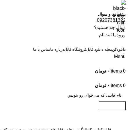
پشتیبانی و سوال
09207381322
دنبال چه هستید؟
ورود یا ثبت‌نام
دانلودکن
مجله دانلود فایل
فروشگاه فایل
درباره ما
تماس با ما
Menu
0
items
۰
تومان
موضوعات
0
items
۰
تومان
جستجو کنید
فایل کتاب، کاتالوگ و مجله
فایل‌های برنامه نویسی و سورس کد
ف