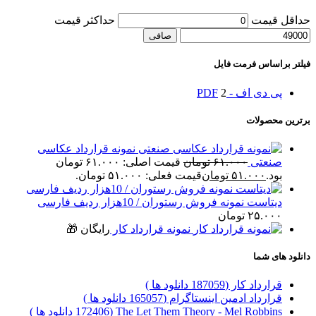
حداقل قیمت
حداكثر قيمت
صافی
فیلتر براساس فرمت فایل
پی دی اف - PDF
2
برترین محصولات
نمونه قرارداد عکاسی
صنعتی
۶۱.۰۰۰
تومان
قیمت اصلی: ۶۱.۰۰۰ تومان
بود.
۵۱.۰۰۰
تومان
قیمت فعلی: ۵۱.۰۰۰ تومان.
دیتاست نمونه فروش رستوران / 10هزار ردیف فارسی
۲۵.۰۰۰
تومان
نمونه قرارداد کار
رایگان 🎁
دانلود های شما
قرارداد کار (187059 دانلود ها )
قرارداد ادمین اینستاگرام (165057 دانلود ها )
The Let Them Theory - Mel Robbins (172406 دانلود ها )