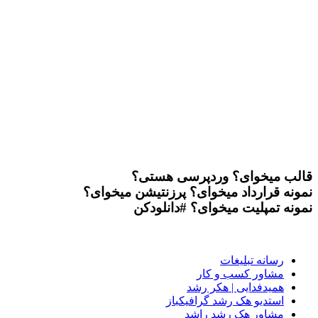
قالب میخوای؟
وردپرسی هستی؟
نمونه قرارداد میخوای؟
پرزنتیشن میخوای؟
نمونه تمپلیت میخوای؟
#دانلودکن
رسانه تبلیغات
مشاور کسب و کار
همیدفدایی | هکر رشد
استدیو هک رشد گرافیکباز
مشاور هک رشد راشد