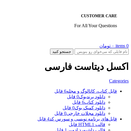
CUSTOMER CARE
For All Your Questions
0
items
۰
تومان
جستجو کنید
اکسل دیتاست فارسی
Categories
فایل کتاب، کاتالوگ و مجله
6 فایل
دانلود برندبوک
0 فایل
دانلود کتاب
6 فایل
دانلود کمیک بوک
0 فایل
دانلود مجلات خارجی
0 فایل
فایل‌های برنامه نویسی و سورس کد
4 فایل
قالب HTML
1 فایل
قالب داشبورد ادمین
1 فایل