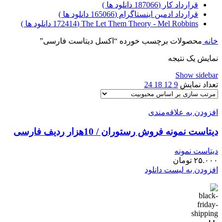
قرارداد کار (187066 دانلود ها )
قرارداد ادمین اینستاگرام (165066 دانلود ها )
The Let Them Theory - Mel Robbins (172414 دانلود ها )
خانه
محصولات برچسب خورده “اکسل دیتاست فارسی”
نمایش یک نتیجه
Show sidebar
تعداد نمایش
9
12
18
24
افزودن به علاقه‌مندی
دیتاست نمونه فروش رستوران / 10هزار ردیف فارسی
دیتاست نمونه
۲۵.۰۰۰
تومان
افزودن به لیست دانلود