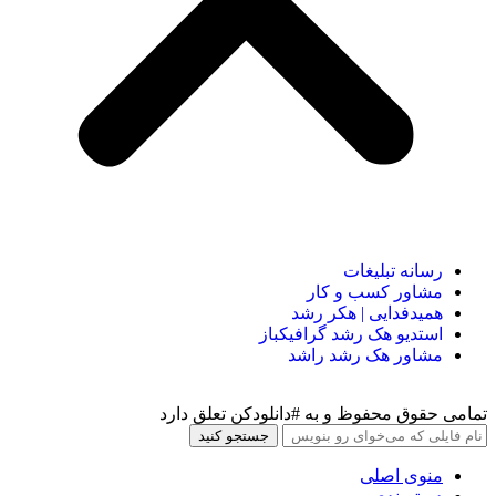
رسانه تبلیغات
مشاور کسب و کار
همیدفدایی | هکر رشد
استدیو هک رشد گرافیکباز
مشاور هک رشد راشد
تمامی حقوق محفوظ و به #دانلودکن تعلق دارد
جستجو کنید
منوی اصلی