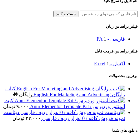
نام فایل را سرچ کنید
جستجو کنید
فیلتر براساس زبان
فارسی - FA
1
فیلتر براساس فرمت فایل
اکسل - Excel
1
برترین محصولات
کتاب
رایگان English For Marketing and Advertising
رایگان 🎁
کیت
المنتور وردپرس / Anur Elementor Template Kit
۹.۰۰۰
تومان
دیتاست
نمونه فروش کافه / 10هزار ردیف فارسی
۲۳.۰۰۰
تومان
دانلود های شما