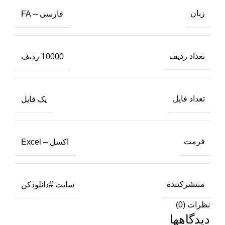
زبان
فارسی – FA
تعداد ردیف
10000 ردیف
تعداد فایل
یک فایل
فرمت
اکسل – Excel
منتشرکننده
سایت #دانلودکن
نظرات (0)
دیدگاهها