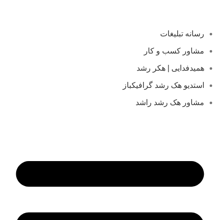
رسانه تبلیغات
مشاور کسب و کار
همیدفدایی | هکر رشد
استدیو هک رشد گرافیکباز
مشاور هک رشد راشد