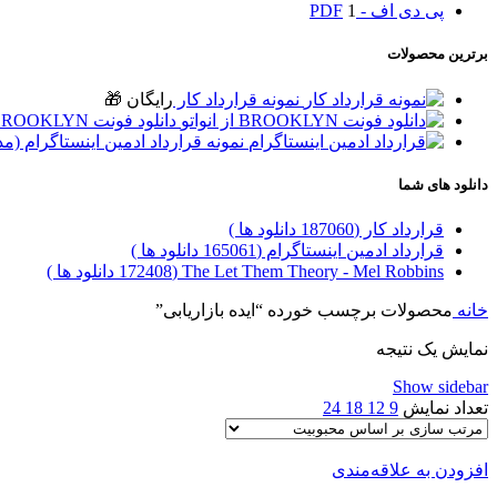
پی دی اف - PDF
1
برترین محصولات
نمونه قرارداد کار
رایگان 🎁
دانلود فونت BROOKLYN از انواتو
نمونه قرارداد ادمین اینستاگرام (م
دانلود های شما
قرارداد کار (187060 دانلود ها )
قرارداد ادمین اینستاگرام (165061 دانلود ها )
The Let Them Theory - Mel Robbins (172408 دانلود ها )
خانه
محصولات برچسب خورده “ایده بازاریابی”
نمایش یک نتیجه
Show sidebar
تعداد نمایش
9
12
18
24
افزودن به علاقه‌مندی