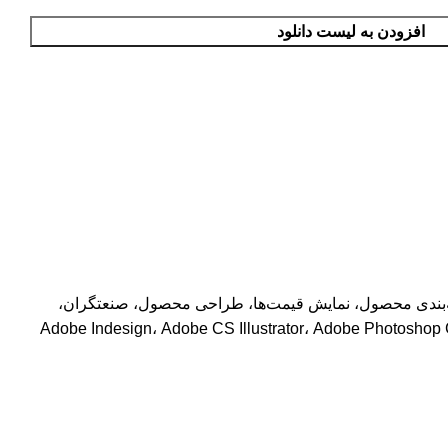
افزودن به لیست دانلود
، بسته‌بندی محصول، نمایش قیمت‌ها، طراحی محصول، صنعتگران،
 عکاسی، واترمارک، لوگو و برندسازی استفاده کرد. با استفاده از نرم افزارهایی که از Opentype پشتیبانی می کنند، مانند Adobe Indesign، Adobe CS Illustrator، Adobe Photoshop CC