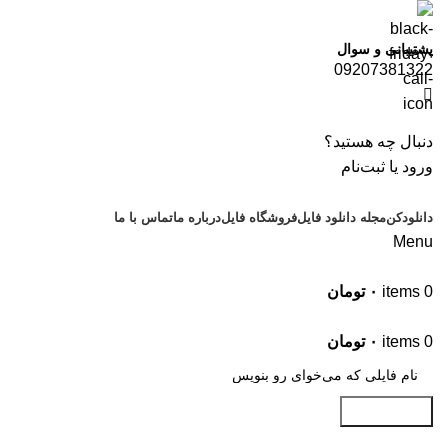
پشتیبانی و سوال
09207381322
دنبال چه هستید؟
ورود یا ثبت‌نام
دانلودکن
مجله دانلود فایل
فروشگاه فایل
درباره ما
تماس با ما
Menu
0
items
۰
تومان
موضوعات
0
items
۰
تومان
جستجو کنید
بهترین قالب وردپرس