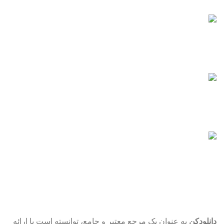
کلیه کارت‌های شتاب
پشتیبانی آنلاین
در کنار شما هستیم
فایل‌های ایمن
با خیال راحت دانلود کنید
فایل‌های به‌روز
نیازدارید؟ اینجا حاضر است
دانلودکن
به عنوان یک مرجع معتبر و جامع، توانسته است با ارائه