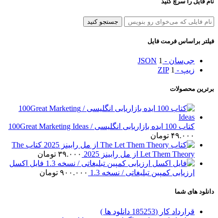
نام فایل را سرچ کنید
جستجو کنید
فیلتر براساس فرمت فایل
جی‌سان - JSON
1
زیپ - ZIP
1
برترین محصولات
کتاب 100 ایده بازاریابی انگلیسی / 100Great Marketing Ideas
۴۹.۰۰۰
تومان
کتاب The
Let Them Theory از مل رابینز 2025
۳۹.۰۰۰
تومان
فایل اکسل
ارزیابی کمپین تبلیغاتی / نسخه 1.3
۹۰۰.۰۰۰
تومان
دانلود های شما
قرارداد کار (185253 دانلود ها )