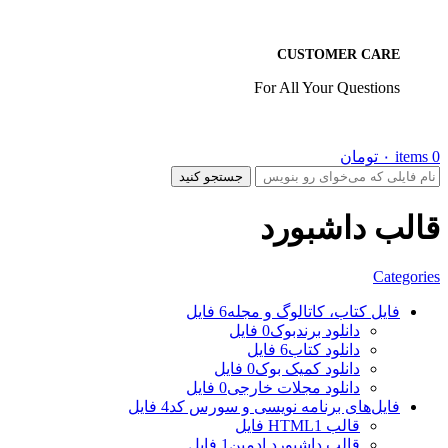
CUSTOMER CARE
For All Your Questions
0
items
۰
تومان
جستجو کنید
قالب داشبورد
Categories
فایل کتاب، کاتالوگ و مجله
6 فایل
دانلود برندبوک
0 فایل
دانلود کتاب
6 فایل
دانلود کمیک بوک
0 فایل
دانلود مجلات خارجی
0 فایل
فایل‌های برنامه نویسی و سورس کد
4 فایل
قالب HTML
1 فایل
قالب داشبورد ادمین
1 فایل