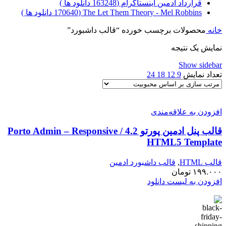
قرارداد ادمین اینستاگرام (163248 دانلود ها )
The Let Them Theory - Mel Robbins (170640 دانلود ها )
خانه
محصولات برچسب خورده “قالب داشبورد”
نمایش یک نتیجه
Show sidebar
تعداد نمایش
9
12
18
24
افزودن به علاقه‌مندی
قالب پنل ادمین پورتو 4.2 / Porto Admin – Responsive
HTML5 Template
قالب HTML
,
قالب داشبورد ادمین
۱۹۹.۰۰۰
تومان
افزودن به لیست دانلود